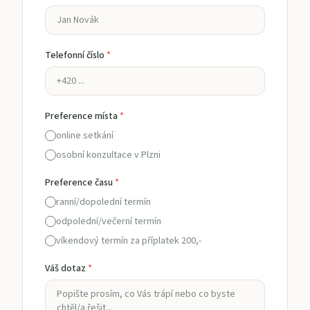
Telefonní číslo
*
Preference místa
*
online setkání
osobní konzultace v Plzni
Preference času
*
ranní/dopolední termín
odpolední/večerní termín
víkendový termín za příplatek 200,-
Váš dotaz
*