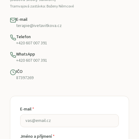
Tramvajová zastávka: Boženy Němcové
E-mail
terapie@ivetavitkova.cz
Telefon
+420 607 007 391
WhatsApp
+420 607 007 391
IČO
87397269
E-mail
*
Jméno a příjmení
*